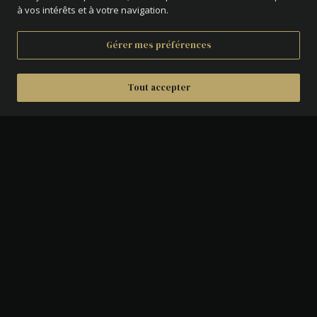
à vos intérêts et à votre navigation.
Gérer mes préférences
Tout accepter
DÉTAILS
AVERS :
Tête laurée de Napoléon Ier à
droite.
REVERS :