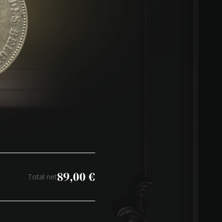
89,00
€
Total net