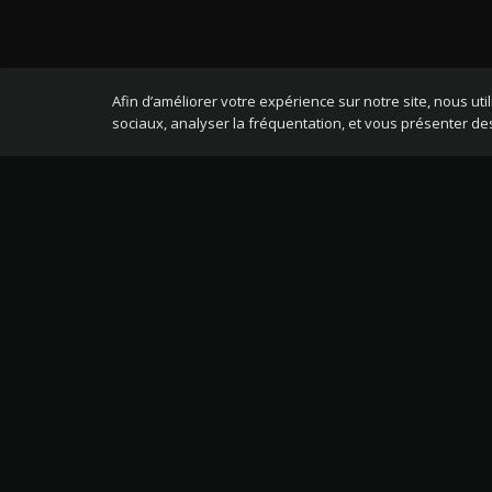
Afin d’améliorer votre expérience sur notre site, nous uti
sociaux, analyser la fréquentation, et vous présenter des
À VOTRE SERVICE
UNIV
Prendre rendez-vous
Acheter
Formulaire de contact
Packs 
Horaires et plan d'accès
Vendre 