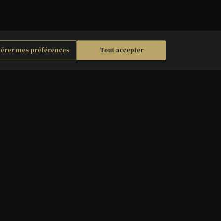
érer mes préférences
Tout accepter
LA MAISON JOUBERT
Notre histoire
tter
Les actualités thématiques
Nos engagements