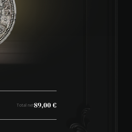
89,00
€
Total net