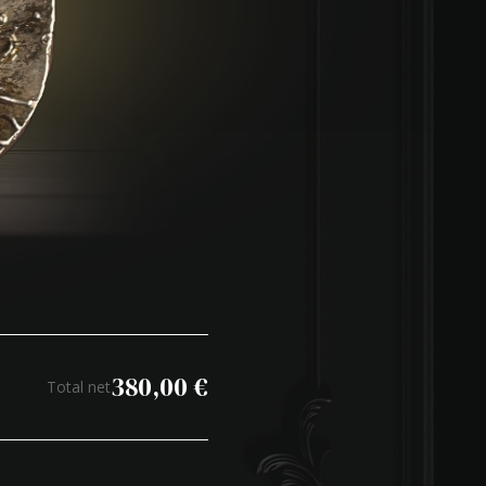
380,00
€
Total net