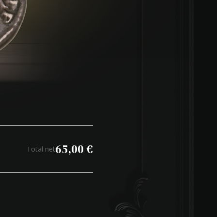
65,00
€
Total net