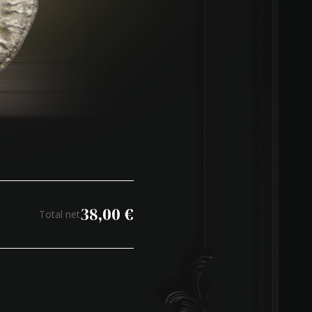
38,00
€
Total net