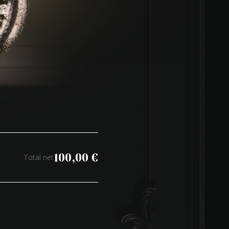
100,00
€
Total net