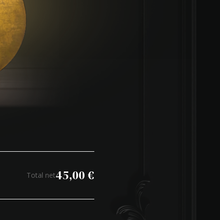
45,00
€
Total net