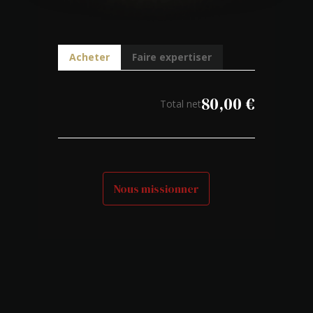
Acheter
Faire expertiser
80,00
€
Total net
Nous missionner