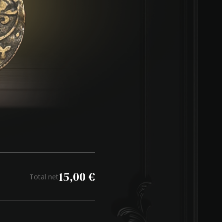
15,00
€
Total net