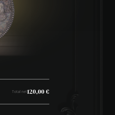
120,00
€
Total net