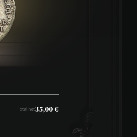
35,00
€
Total net