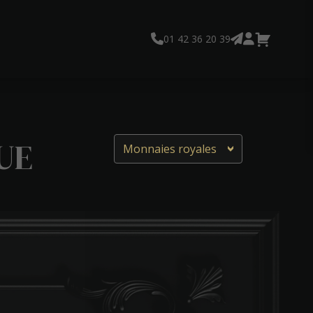
01 42 36 20 39
UE
Monnaies royales