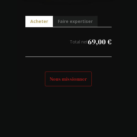
Acheter
Faire expertiser
69,00
€
Total net
Nous missionner