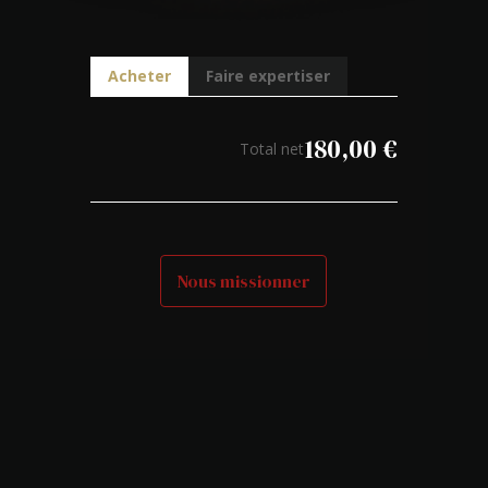
Acheter
Faire expertiser
180,00
€
Total net
Nous missionner