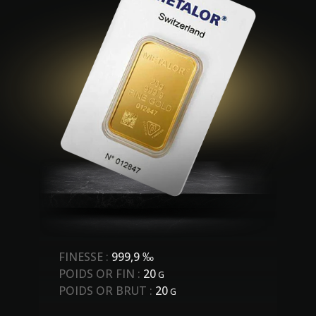
FINESSE :
999,9 ‰
POIDS OR FIN :
20
G
POIDS OR BRUT :
20
G