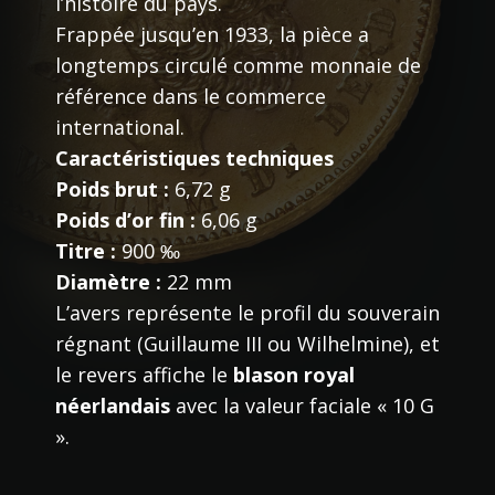
l’histoire du pays.
Frappée jusqu’en 1933, la pièce a
longtemps circulé comme monnaie de
référence dans le commerce
international.
Caractéristiques techniques
Poids brut :
6,72 g
Poids d’or fin :
6,06 g
Titre :
900 ‰
Diamètre :
22 mm
L’avers représente le profil du souverain
régnant (Guillaume III ou Wilhelmine), et
le revers affiche le
blason royal
néerlandais
avec la valeur faciale « 10 G
».