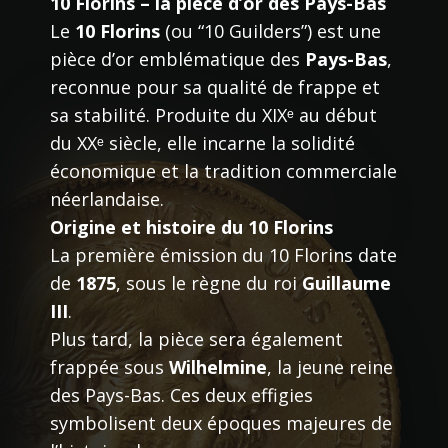
10 Florins – la pièce d’or des Pays-Bas
Le
10 Florins
(ou “10 Guilders”) est une
pièce d’or emblématique des
Pays-Bas
,
reconnue pour sa qualité de frappe et
sa stabilité. Produite du XIXᵉ au début
du XXᵉ siècle, elle incarne la solidité
économique et la tradition commerciale
néerlandaise.
Origine et histoire du 10 Florins
La première émission du 10 Florins date
de
1875
, sous le règne du roi
Guillaume
III
.
Plus tard, la pièce sera également
frappée sous
Wilhelmine
, la jeune reine
des Pays-Bas. Ces deux effigies
symbolisent deux époques majeures de