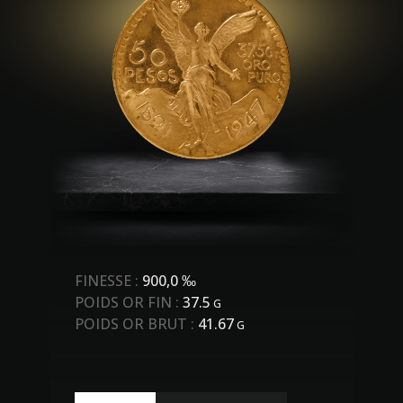
FINESSE :
900,0 ‰
POIDS OR FIN :
37.5
G
POIDS OR BRUT :
41.67
G