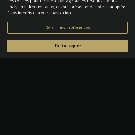
des cookies pour faciliter le partage sur les réseaux sociaux,
analyser la fréquentation, et vous présenter des offres adaptées
à vos intérêts et à votre navigation.
Gérer mes préférences
Tout accepter
DÉTAILS
AVERS :
Croix composée d'une fasce et de
deux étendards, cantonnée d'un
besant .