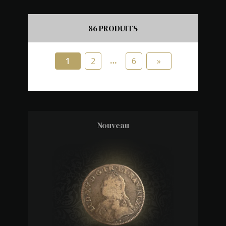
Type monnaie (Num hidden)
Monnaies royales
(86)
Monnaies royales françaises
(72)
86 PRODUITS
Monnaies royales étrangères
(15)
Monnaies modernes
(11)
…
1
2
6
»
Monnaies modernes étrangères
(11)
Médailles et jetons
(1)
Nouveau