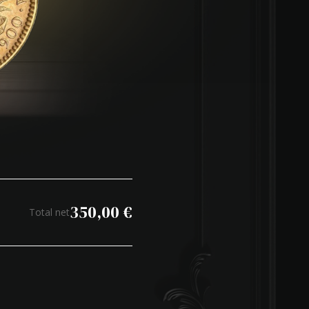
350,00
€
Total net