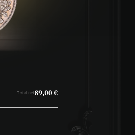
89,00
€
Total net