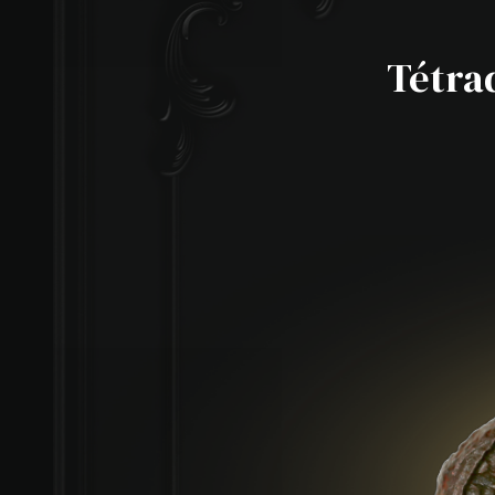
Tétra