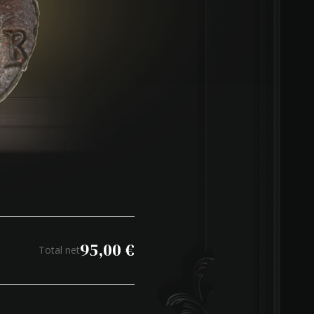
95,00
€
Total net