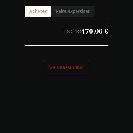
Acheter
Faire expertiser
470,00
€
Total net
Nous missionner