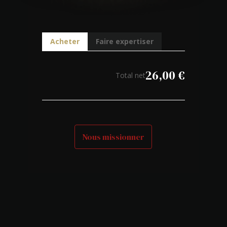
Acheter
Faire expertiser
26,00
€
Total net
Nous missionner