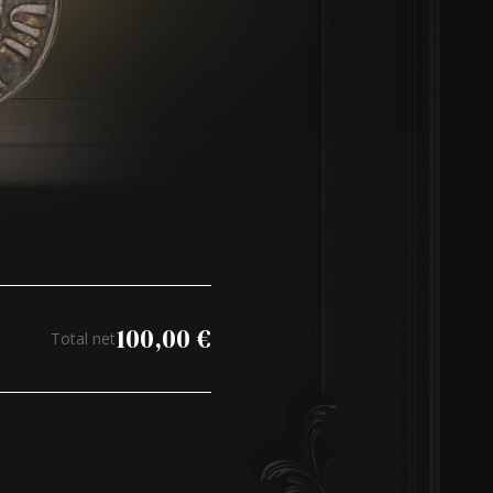
100,00
€
Total net