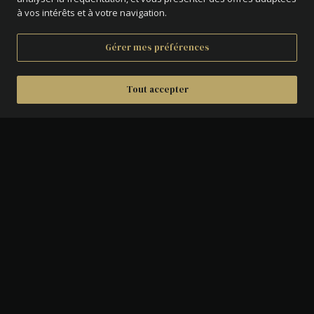
à vos intérêts et à votre navigation.
Gérer mes préférences
Tout accepter
DÉTAILS
AVERS :
Tête laurée de Louis XIV à droite.
REVERS :
Ecu de France couronné.