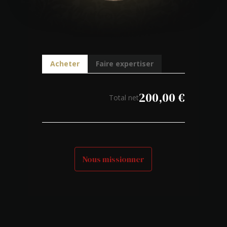
Acheter
Faire expertiser
200,00
€
Total net
Nous missionner