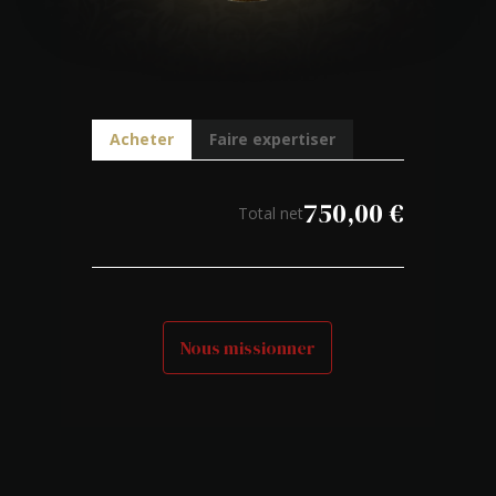
Acheter
Faire expertiser
750,00
€
Total net
Nous missionner