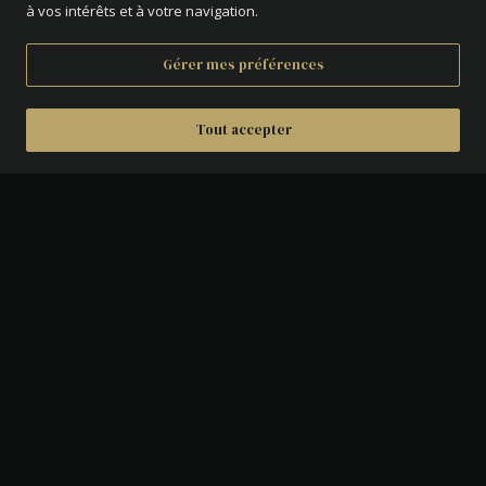
à vos intérêts et à votre navigation.
Gérer mes préférences
Tout accepter
DÉTAILS
AVERS :
Tête laurée de Charles II à droite.
REVERS :
Écusson royal.