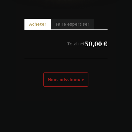
Acheter
Faire expertiser
50,00
€
Total net
Nous missionner