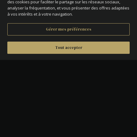
des cookies pour faciliter le partage sur les réseaux sociaux,
analyser la fréquentation, et vous présenter des offres adaptées
à vos intérêts et à votre navigation.
Gérer mes préférences
Tout accepter
DÉTAILS
AVERS :
Tête laurée de Licinius Ier à droite.
REVERS :