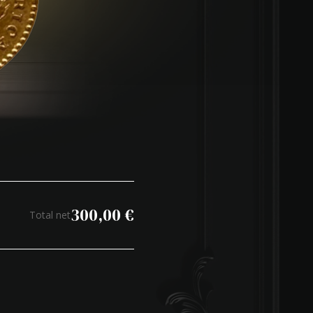
300,00
€
Total net