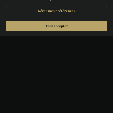
Gérer mes préférences
Tout accepter
DÉTAILS
AVERS :
Tête de l'allégorie de la Liberté
tournée à gauche et portant le
bonnet phrygien, un ruban marqué
LIBERTY et une couronne végétale.