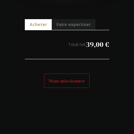
Acheter
Faire expertiser
39,00
€
Total net
Nous missionner