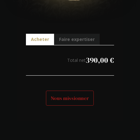
Acheter
Faire expertiser
390,00
€
Total net
Nous missionner