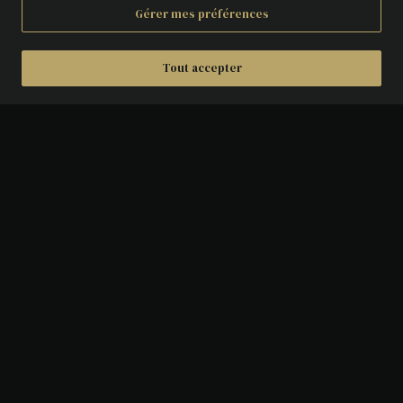
Gérer mes préférences
Tout accepter
DÉTAILS
AVERS :
Tête laurée de la reine Isabelle à
droite.
REVERS :
Armoiries couronnées.