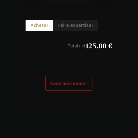
Acheter
Faire expertiser
125,00
€
Total net
Nous missionner