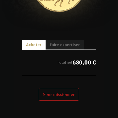
Acheter
Faire expertiser
680,00
€
Total net
Nous missionner