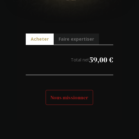
Acheter
Faire expertiser
59,00
€
Total net
Nous missionner