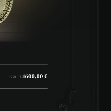
1600,00
€
Total net