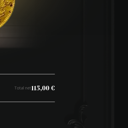
115,00
€
Total net