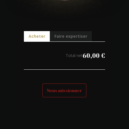
Acheter
Faire expertiser
60,00
€
Total net
Nous missionner