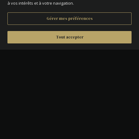
à vos intérêts et à votre navigation.
Gérer mes préférences
Tout accepter
DÉTAILS
AVERS :
Hercule barbu en nudité héroïque
debout de face avec la léonté,
unissant la Liberté debout à gauche
l'Égalité, debout à droite.