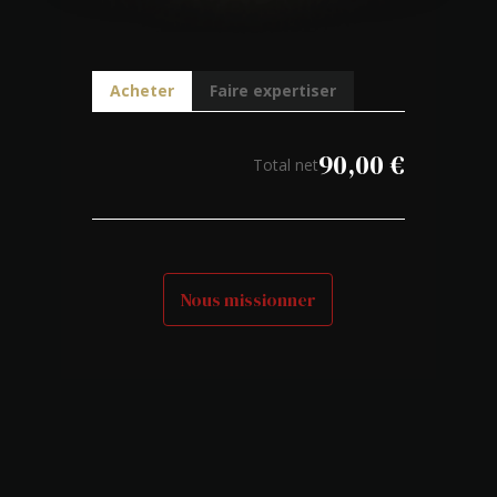
Acheter
Faire expertiser
90,00
€
Total net
Nous missionner