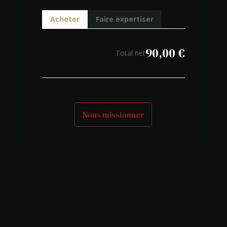
Acheter
Faire expertiser
90,00
€
Total net
Nous missionner