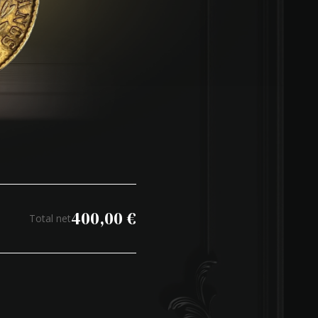
400,00
€
Total net