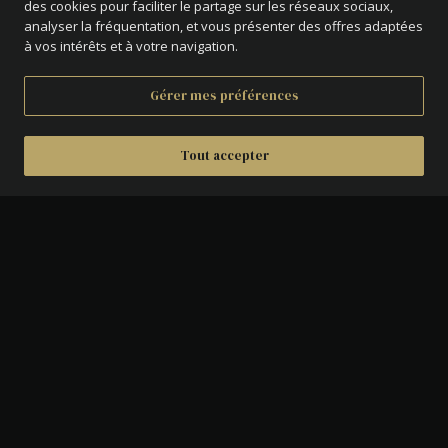
des cookies pour faciliter le partage sur les réseaux sociaux,
analyser la fréquentation, et vous présenter des offres adaptées
à vos intérêts et à votre navigation.
Gérer mes préférences
Tout accepter
DÉTAILS
AVERS :
Tête nue de Louis Philippe Ier à
gauche.