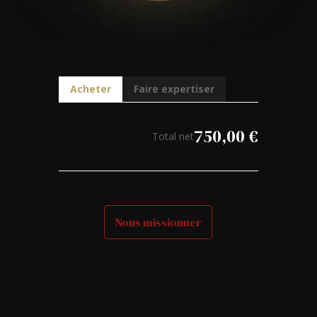
Acheter
Faire expertiser
750,00
€
Total net
Nous missionner