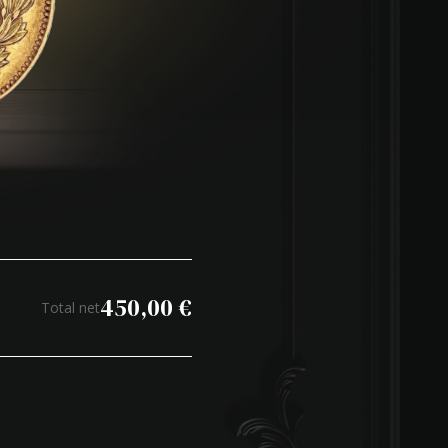
450,00
€
Total net