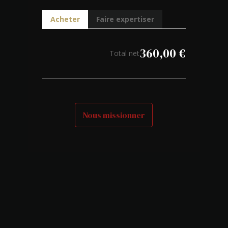
Acheter
Faire expertiser
360,00
€
Total net
Nous missionner