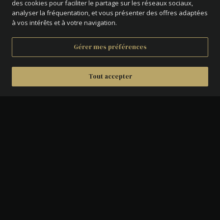
des cookies pour faciliter le partage sur les réseaux sociaux,
analyser la fréquentation, et vous présenter des offres adaptées
à vos intérêts et à votre navigation.
Gérer mes préférences
Tout accepter
DÉTAILS
AVERS :
2 francs au dessus d'une branche
d'olivier.