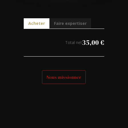
Acheter
Faire expertiser
35,00
€
Total net
Nous missionner