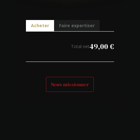
Acheter
Faire expertiser
49,00
€
Total net
Nous missionner